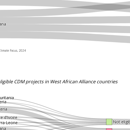
ana
Climate Focus, 2024
eligible CDM projects in West African Alliance countries
ritania
eria
eria
e d’Ivoire
Not eligib
rra Leone
ana