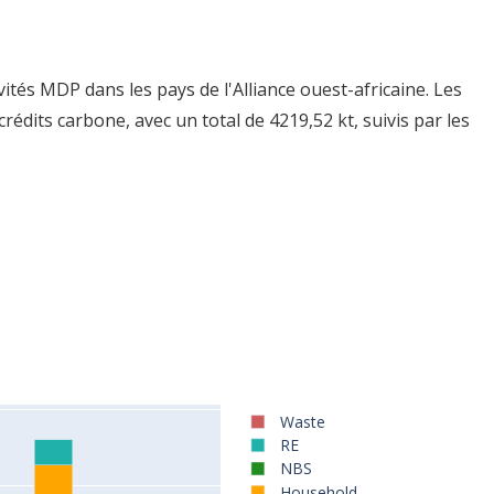
ités MDP dans les pays de l'Alliance ouest-africaine. Les
édits carbone, avec un total de 4219,52 kt, suivis par les
4020040060080010001200
ons MDP dans les pays de l'Alliance ouest-
Waste
RE
NBS
Household