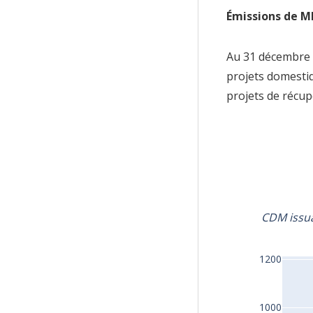
Émissions de MD
Au 31 décembre 2
projets domestiq
projets de récup
1970201020112
CDM issua
DéchetsRENBSMén
africaineCrédits 
1200
1000