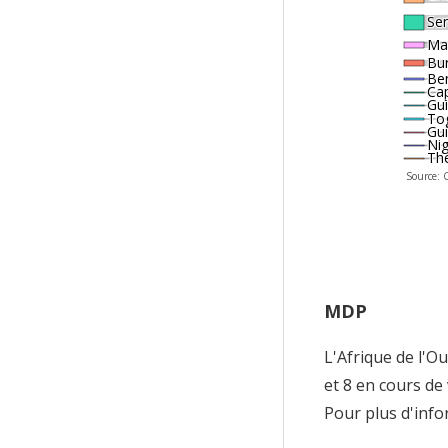
Se
Mal
Bu
Be
Ca
Gu
To
Gu
Ni
Th
Source: C
MDP
L'Afrique de l'O
et 8 en cours de 
Pour plus d'info