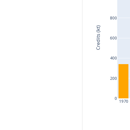
800
Credits (kt)
600
400
200
0
1970