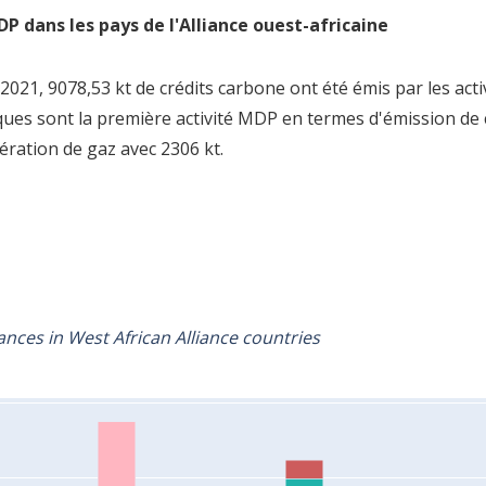
P dans les pays de l'Alliance ouest-africaine
021, 9078,53 kt de crédits carbone ont été émis par les activ
ues sont la première activité MDP en termes d'émission de cr
ération de gaz avec 2306 kt.
01220132014201520162017201820192020202120222023202
nces in West African Alliance countries
agesRécupération du gazÉnergie (non renouvelable)Émissi
(kt)Source : Climate Focus, 2024