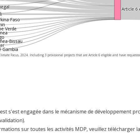
negal
Article 6 
i
rkina Faso
nin
pe Verde
inea
go
inea-Bissau
ger
e Gambia
limate Focus, 2024. Including 3 provisional projects that are Article 6 eligible and have requested
uest s'est engagée dans le mécanisme de développement prop
validation).
rmations sur toutes les activités MDP, veuillez télécharger l