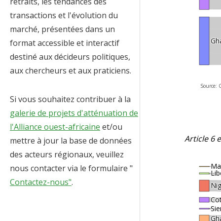
retraits, les tendances des
transactions et l'évolution du
marché, présentées dans un
Gh
format accessible et interactif
destiné aux décideurs politiques,
aux chercheurs et aux praticiens.
Source: 
Si vous souhaitez contribuer à la
galerie de projets d'atténuation de
l'Alliance ouest-africaine
et/ou
Article 6 
mettre à jour la base de données
des acteurs régionaux, veuillez
Mau
nous contacter via le formulaire "
Lib
Contactez-nous"
.
Nig
Cot
Sie
Gh