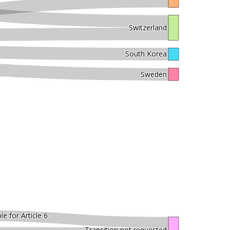
Switzerland
South Korea
Sweden
le for Article 6
Transition not requested